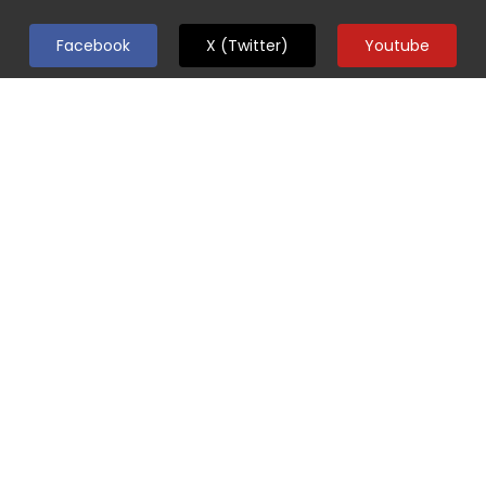
Facebook
X (Twitter)
Youtube
Instagram
Los precios son exclusivos para compras realizadas en el
sitio web
www.arcodelinterior.com.ar
, sujeto a disponibilidad
de stock al momento de la venta. Las imágenes publicadas
son ilustrativas y no contractuales. Las especificaciones
técnicas y descripciones están sujetas a cambios sin
previo aviso.
© 2025. Desarrollado por