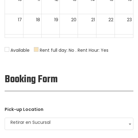
17
18
19
20
21
22
23
24
25
26
27
28
29
30
Available
Rent full day: No . Rent Hour: Yes
31
1
2
3
4
5
6
Booking Form
Pick-up Location
Retirar en Sucursal