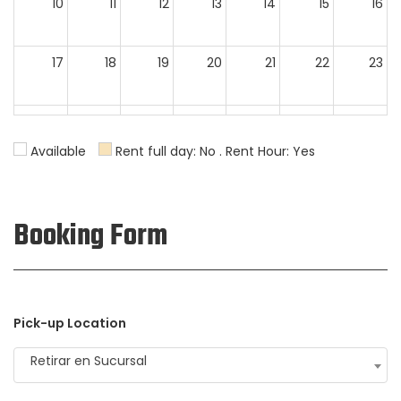
10
11
12
13
14
15
16
17
18
19
20
21
22
23
24
25
26
27
28
29
30
Available
Rent full day: No . Rent Hour: Yes
31
1
2
3
4
5
6
Booking Form
Pick-up Location
Retirar en Sucursal