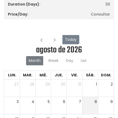
30
Consultar
Today
agosto de 2026
Month
Week
Day
List
LUN.
MAR.
MIÉ.
JUE.
VIE.
SÁB.
DOM.
27
28
29
30
31
1
2
3
4
5
6
7
8
9