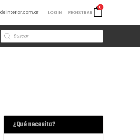
0
elinterior.com.ar
LOGIN
REGISTRAR
Búsqueda
de
productos
¿Qué necesita?