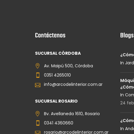
Contáctenos
Blogs
SUCURSAL CÓRDOBA
¿Cómo
In Jard
Av. Maipú 500, Córdoba
0351 4265010
Máqui
info@arcodelinterior.com.ar
¿Cómo
In Co
SUCURSAL ROSARIO
24 feb
Bv. Avellaneda 1610, Rosario
¿Cómo
0341 4360660
In An
rosario@arcodelinterior.com.ar