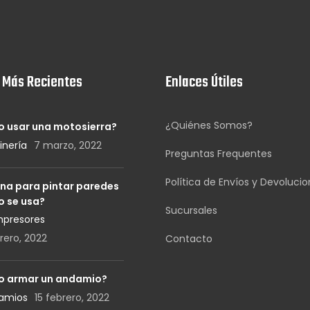
 Más Recientes
Enlaces Útiles
¿Quiénes Somos?
 usar una motosierra?
inería
7 marzo, 2022
Preguntas Frequentes
Política de Envíos y Devoluci
na para pintar paredes
 se usa?
Sucursales
mpresores
rero, 2022
Contacto
 armar un andamio?
damios
15 febrero, 2022