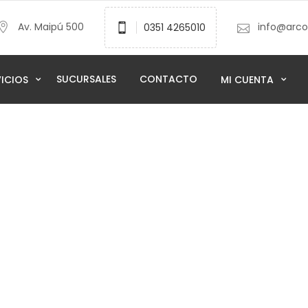
Av. Maipú 500
info@arcod
0351 4265010
SUCURSALES
CONTACTO
VICIOS
MI CUENTA