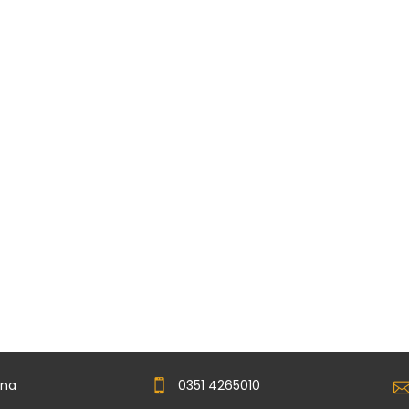
ina
0351 4265010